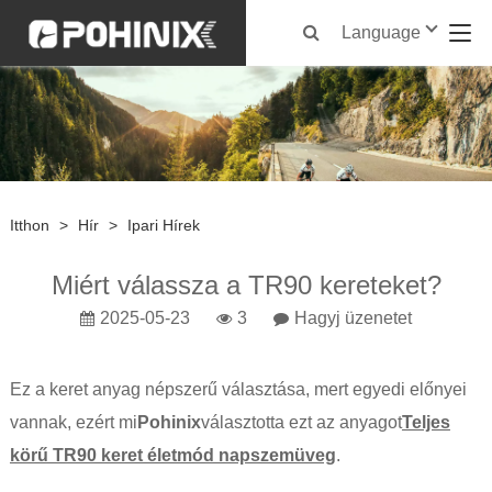
Language
Itthon
>
Hír
>
Ipari Hírek
Miért válassza a TR90 kereteket?
2025-05-23
3
Hagyj üzenetet
Ez a keret anyag népszerű választása, mert egyedi előnyei
vannak, ezért mi
Pohinix
választotta ezt az anyagot
Teljes
körű TR90 keret életmód napszemüveg
.