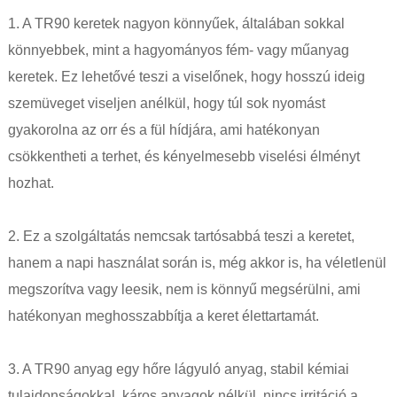
1. A TR90 keretek nagyon könnyűek, általában sokkal
könnyebbek, mint a hagyományos fém- vagy műanyag
keretek. Ez lehetővé teszi a viselőnek, hogy hosszú ideig
szemüveget viseljen anélkül, hogy túl sok nyomást
gyakorolna az orr és a fül hídjára, ami hatékonyan
csökkentheti a terhet, és kényelmesebb viselési élményt
hozhat.
2. Ez a szolgáltatás nemcsak tartósabbá teszi a keretet,
hanem a napi használat során is, még akkor is, ha véletlenül
megszorítva vagy leesik, nem is könnyű megsérülni, ami
hatékonyan meghosszabbítja a keret élettartamát.
3. A TR90 anyag egy hőre lágyuló anyag, stabil kémiai
tulajdonságokkal, káros anyagok nélkül, nincs irritáció a