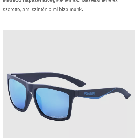
életmód napszemüveg
sok felhasználó elismerte és
szerette, ami szintén a mi bizalmunk.