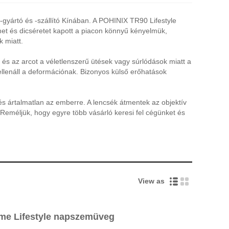
yártó és -szállító Kínában. A POHINIX TR90 Lifestyle
met és dicséretet kapott a piacon könnyű kényelmük,
 miatt.
s az arcot a véletlenszerű ütések vagy súrlódások miatt a
llenáll a deformációnak. Bizonyos külső erőhatások
 ártalmatlan az emberre. A lencsék átmentek az objektív
Reméljük, hogy egyre több vásárló keresi fel cégünket és
View as
ame Lifestyle napszemüveg