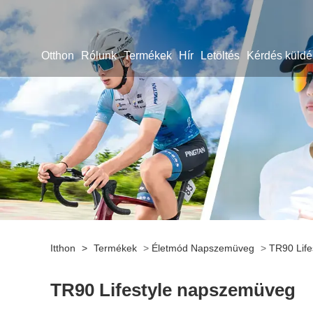
Otthon
Rólunk
Termékek
Hír
Letöltés
Kérdés küldé
Itthon
>
Termékek
>
Életmód Napszemüveg
>
TR90 Lif
TR90 Lifestyle napszemüveg