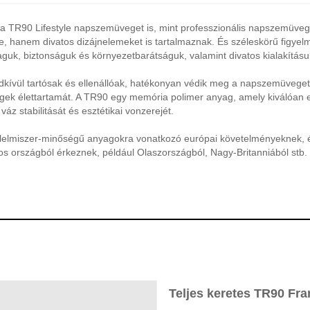
TR90 Lifestyle napszemüveget is, mint professzionális napszemüveg-g
, hanem divatos dizájnelemeket is tartalmaznak. És széleskörű figyel
guk, biztonságuk és környezetbarátságuk, valamint divatos kialakításuk
ívül tartósak és ellenállóak, hatékonyan védik meg a napszemüveget é
ek élettartamát. A TR90 egy memória polimer anyag, amely kiválóan e
áz stabilitását és esztétikai vonzerejét.
elmiszer-minőségű anyagokra vonatkozó európai követelményeknek, és
s országból érkeznek, például Olaszországból, Nagy-Britanniából stb. 
Teljes keretes TR90 Fr