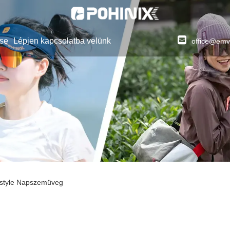
se
Lépjen kapcsolatba velünk
office@emv
estyle Napszemüveg