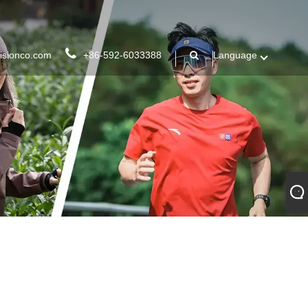
isionco.com
+86-592-6033388
Language