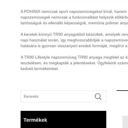
A POHINIX nemcsak sport napszemüvegeket kínál, hanem a 
napszemüvegek nemcsak a funkcionalitást helyezik előtérbe
tartósságuk és ellenálló képességük, memória polimer anya
A keretek könnyű TR90 anyagokból készültek, amelyek rendk
napi használat során, így meghosszabbítják a napszemüveg
hatására is gyorsan visszanyeri eredeti formáját, megőrzi a v
A TR90 Lifestyle napszemüveg TR90 anyaga megfelel az él
tesztelésen, és megkapták a jelentéseket. Ügyfeleink számo
kedveli termékeinket.
Termékek