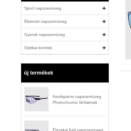
Sport napszemüveg
Életmód napszemüveg
Gyerek napszemüveg
Optikai keretek
új termékek
Kerékpáros napszemüveg
Photochromic férfiaknak
Éjszakai futó napszemüveg