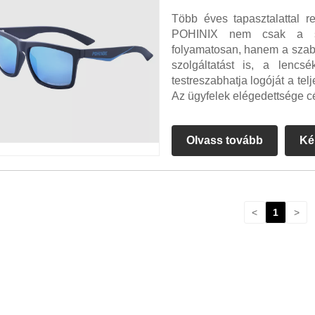
Több éves tapasztalattal r
POHINIX nem csak a spo
folyamatosan, hanem a sza
szolgáltatást is, a lencs
testreszabhatja logóját a t
Az ügyfelek elégedettsége c
Olvass tovább
Ké
<
1
>