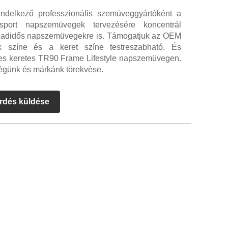
endelkező professzionális szemüveggyártóként a
rt napszemüvegek tervezésére koncentrál
badidős napszemüvegekre is. Támogatjuk az OEM
ék színe és a keret színe testreszabható. És
eljes keretes TR90 Frame Lifestyle napszemüvegen.
égünk és márkánk törekvése.
rdés küldése