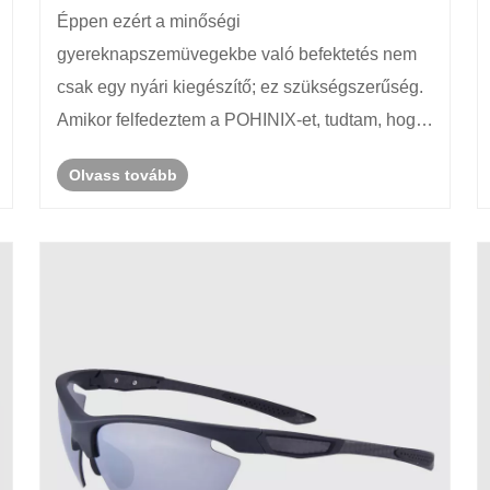
napszemüvegei a hosszú távú
Éppen ezért a minőségi
szemkárosodást?
gyereknapszemüvegekbe való befektetés nem
csak egy nyári kiegészítő; ez szükségszerűség.
Amikor felfedeztem a POHINIX-et, tudtam, hogy
találtunk egy olyan megoldást, amely ötvözi a
Olvass tovább
tudományt, a kényelmet és a stílust – biztosítva,
hogy kicsinyeink védve legyenek a nap
könyörte......