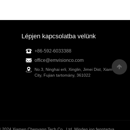
Lépjen kapcsolatba velünk
+86-592-6033388
office@emvisionco.com
No.3, Ninghai erli, Xinglin, Jimei Dist, Xiamen
City, Fujian tartomány, 361022
© 2024 Xiamen Chenyang Tech Co., Ltd. Minden jog fenntartva.