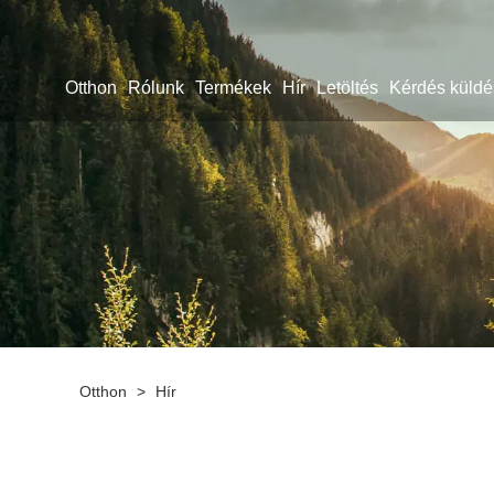
Otthon
Rólunk
Termékek
Hír
Letöltés
Kérdés küldé
Otthon
>
Hír