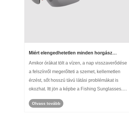
Miért elengedhetetlen minden horgász
számára a horgász napszemüveg?
Amikor órákat tölt a vízen, a nap visszaverődése
a felszínről megerőlteti a szemet, kellemetlen
érzést, sőt hosszú távú látási problémákat is
okozhat. Itt jön a képbe a Fishing Sunglasses. A
szabványos napszemüvegekkel ellentétben a
Olvass tovább
horgászatra szánt szemüvegeket fejlett polarizált
lencsékkel tervez......