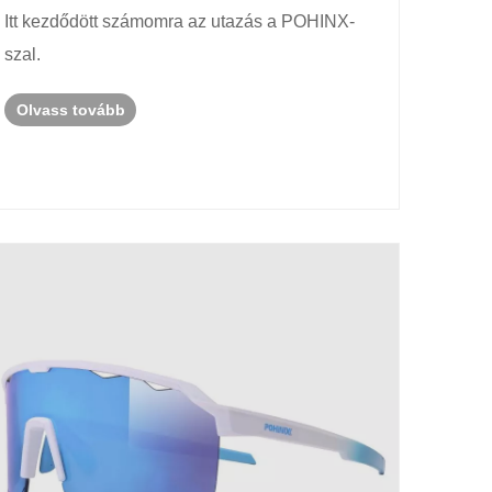
napszemüveget a modern megjelenés
Itt kezdődött számomra az utazás a POHINX-
érdekében
szal.
Olvass tovább