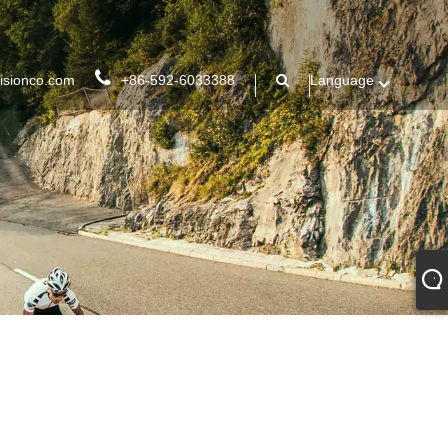
isionco.com
+86-592-6033388
Language