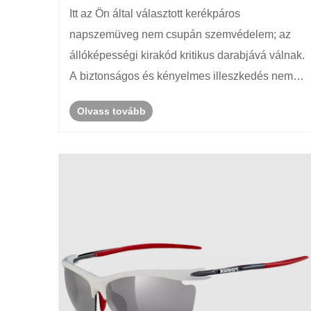
viselet a hosszú távú kerékpározáshoz
Itt az Ön által választott kerékpáros
napszemüveg nem csupán szemvédelem; az
állóképességi kirakód kritikus darabjává válnak.
A biztonságos és kényelmes illeszkedés nem
alku tárgya. Megakadályozza a fáradtságot,
Olvass tovább
megszünteti a figyelemelterelést, és lehetővé
teszi, hogy teljes mértékben az útra és a ......