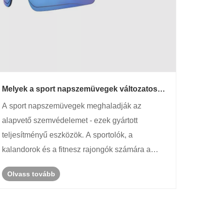
Melyek a sport napszemüvegek változatos
felhasználási forgatókönyvei?
A sport napszemüvegek meghaladják az
alapvető szemvédelemet - ezek gyártott
teljesítményű eszközök. A sportolók, a
kalandorok és a fitnesz rajongók számára a
megfelelő szemüveg javítja a biztonságot, a
Olvass tovább
kitartást és a tisztaságot a dinamikus
környezetben. A Pohinix Sport napszemüvegek,
amelyeket egy ......