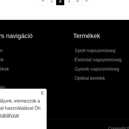
<
1
2
3
4
>
s navigáció
Termékek
on
Sport napszemüveg
nk
Életmód napszemüveg
ékek
Gyerek napszemüveg
Optikai keretek
tés
X
és küldése
áljunk, elemezzük a
n kapcsolatba velünk
dal használatával Ön
zabályzat
Copyright 