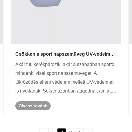
Csökken a sport napszemüveg UV-védelme
az idő múlásával? Hogyan tesztelhetem a
Akár fut, kerékpározik, akár a szabadban sportol,
hatékonyságukat?
mindenki visel sport napszemüveget. A
tükröződés elleni védelem mellett UV-védelmet
is nyújtanak. Sokan azonban aggódnak amiatt,
hogy az UV-védettségük idővel csökkenni fog.
Olvass tovább
Hogyan állapíthatják meg, hogy az UV-
védelmük továbbra is hatékony-e?