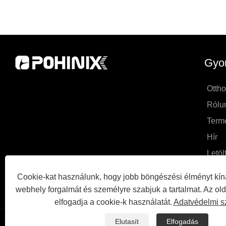
Gyor
Otth
Rólu
Term
Hír
Letöl
Kérd
Cookie-kat használunk, hogy jobb böngészési élményt kín
Lépje
webhely forgalmát és személyre szabjuk a tartalmat. Az ol
elfogadja a cookie-k használatát.
Adatvédelmi s
Elutasít
Elfogadás