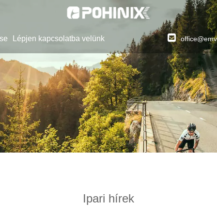
se
Lépjen kapcsolatba velünk
office@emv
Ipari hírek